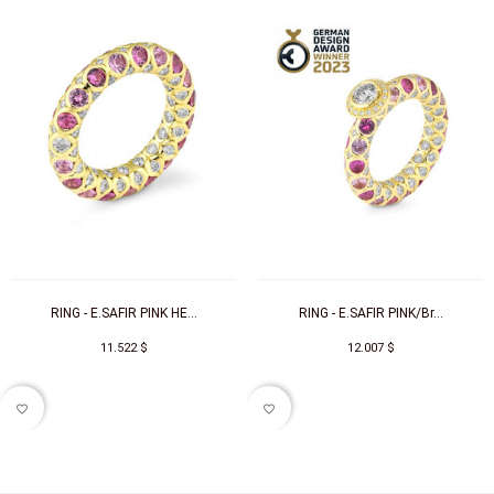
RING - E.SAFIR PINK HE...
RING - E.SAFIR PINK/Br...
11.522 $
12.007 $
favorite_border
favorite_border