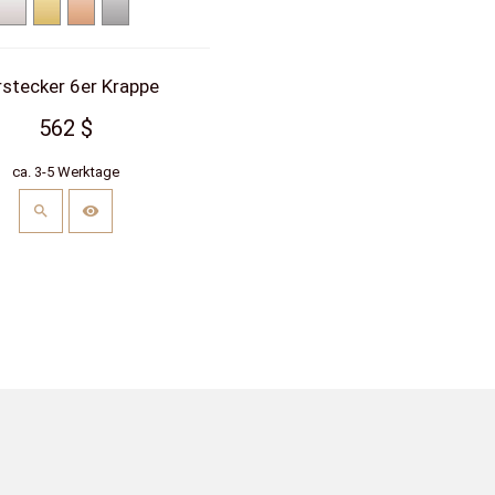
Weißgold
Gelbgold
Rotgold
Platin
stecker 6er Krappe
562 $
ca. 3-5 Werktage