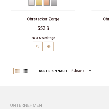
Weißgold
Gelbgold
Rotgold
Platin
Ohrstecker Zarge
Ohr
552 $
ca. 3-5 Werktage


arrow_drop_down
Relevanz
SORTIEREN NACH
UNTERNEHMEN