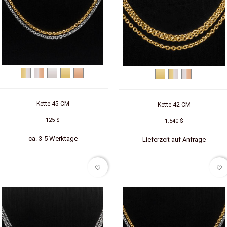
Zweifarbig
Zweifarbig
Silber
Silber
Silber
Gelbgold
Zweifarbig
Zweifarbig
(Gelb/Weiß)
(Weiß/Rot)
(vergoldet)
(rot
(Gelb/Weiß)
(Weiß/Rot)
vergoldet)
Kette 45 CM
Kette 42 CM
125 $
1.540 $
ca. 3-5 Werktage
Lieferzeit auf Anfrage
favorite_border
favorite_border