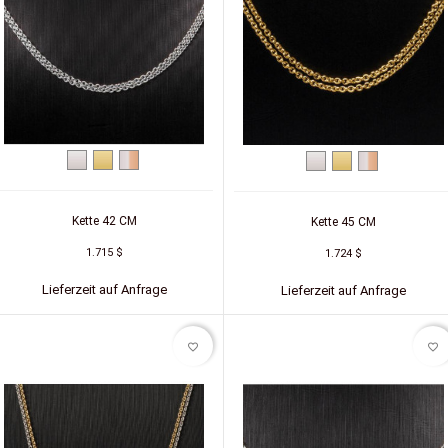
Weißgold
Gelbgold
Zweifarbig
Weißgold
Gelbgold
Zweifarbig
(Weiß/Rot)
(Weiß/Rot)
Kette 42 CM
Kette 45 CM
1.715 $
1.724 $
Lieferzeit auf Anfrage
Lieferzeit auf Anfrage
favorite_border
favorite_border