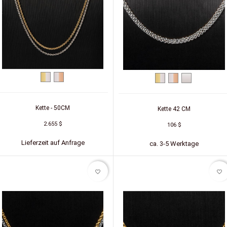
Zweifarbig
Zweifarbig
Zweifarbig
Zweifarbig
Silber
(Gelb/Weiß)
(Weiß/Rot)
(Gelb/Weiß)
(Weiß/Rot)
Kette - 50CM
Kette 42 CM
2.655 $
106 $
Lieferzeit auf Anfrage
ca. 3-5 Werktage
favorite_border
favorite_border