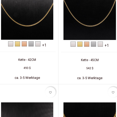
Weißgold
Gelbgold
Rotgold
Platin
Silber
Weißgold
Gelbgold
Rotgold
Platin
Silber
+1
+1
Kette - 42CM
Kette - 45CM
493 $
542 $
ca. 3-5 Werktage
ca. 3-5 Werktage
favorite_border
favorite_border