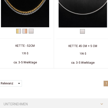
Zweifarbig
Zweifarbig
Silber
Silber
(Gelb/Weiß)
(Weiß/Rot)
KETTE - 52CM
KETTE 45 CM + 5 CM
135 $
106 $
ca. 3-5 Werktage
ca. 3-5 Werktage
arrow_drop_down
Relevanz
1

UNTERNEHMEN