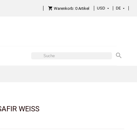
USD
DE

Warenkorb:
0
Artikel

AFIR WEISS