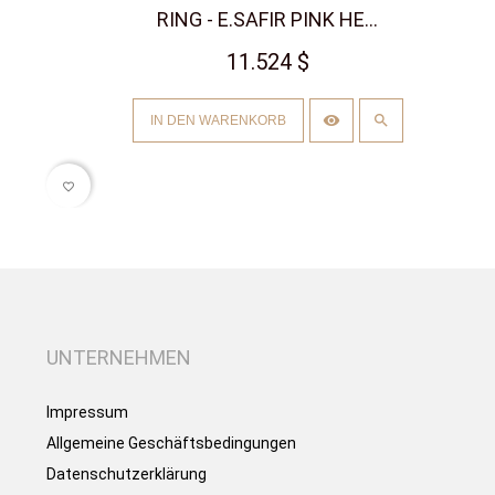
RING - E.SAFIR PINK HE...
11.524 $
IN DEN WARENKORB
favorite_border
UNTERNEHMEN
Impressum
Allgemeine Geschäftsbedingungen
Datenschutzerklärung