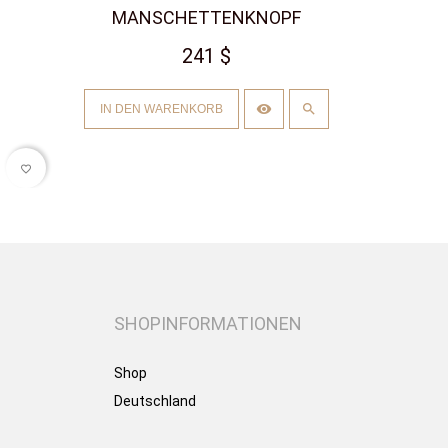
MANSCHETTENKNOPF
241 $
IN DEN WARENKORB
favorite_border
SHOPINFORMATIONEN
Shop
Deutschland