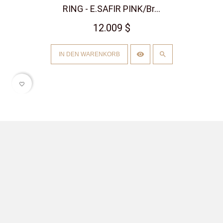
RING - E.SAFIR PINK/Br...
12.009 $
IN DEN WARENKORB
favorite_border