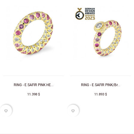
RING - E.SAFIR PINK HE...
RING - E.SAFIR PINK/Br...
11.398 $
11.893 $
favorite_border
favorite_border